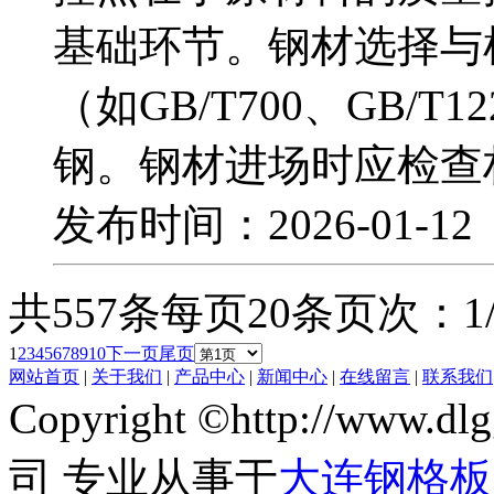
基础环节。钢材选择与
（如GB/T700、GB/
钢。钢材进场时应检查
发布时间：2026-01-1
共557条
每页20条
页次：1/
1
2
3
4
5
6
7
8
9
10
下一页
尾页
网站首页
|
关于我们
|
产品中心
|
新闻中心
|
在线留言
|
联系我们
Copyright ©http://w
司 专业从事于
大连钢格板