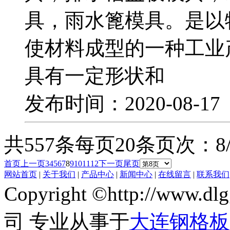
具，雨水篦模具。是以
使材料成型的一种工业
具有一定形状和
发布时间：2020-08-1
共557条
每页20条
页次：8/
首页
上一页
3
4
5
6
7
8
9
10
11
12
下一页
尾页
网站首页
|
关于我们
|
产品中心
|
新闻中心
|
在线留言
|
联系我们
Copyright ©http://w
司 专业从事于
大连钢格板