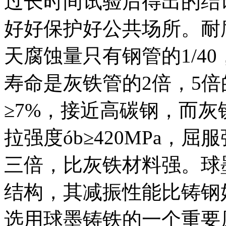
过长时间试验后得出的结
好好保护好公共场所。耐
天腐蚀量只有钢管的1/40
寿命是灰铁管的2倍，5
≥7%，接近高碳钢，而
拉强度ób≥420MPa，屈服
三倍，比灰铁材料强。球
结构，其减振性能比铸钢
选用球墨铸铁的一个重要