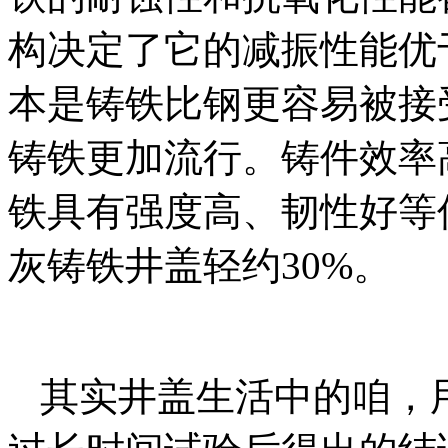
构决定了它的减振性能优
本是铸铁比钢更容易被接
铸铁更加流行。铸件效率
铁具有强度高、韧性好等
灰铸铁井盖轻约30%。
其实井盖生活中的咱，