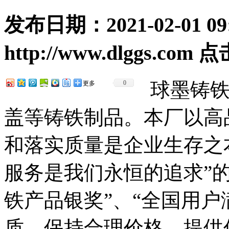
发布日期：
2021-02-01 09
http://www.dlggs.com
点
球墨铸
0
更多
盖等铸铁制品。本厂以高
和落实质量是企业生存之
服务是我们永恒的追求”
铁产品银奖”、“全国用户
质，保持合理价格，提供