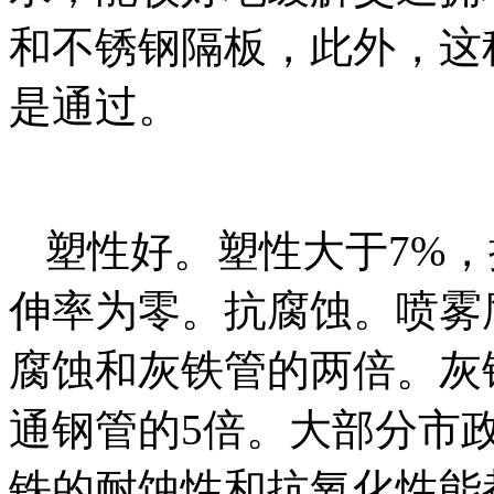
和不锈钢隔板，此外，这
是通过。
塑性好。塑性大于7%
伸率为零。抗腐蚀。喷雾
腐蚀和灰铁管的两倍。灰
通钢管的5倍。大部分市
铁的耐蚀性和抗氧化性能