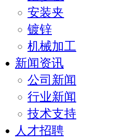
安装夹
镀锌
机械加工
新闻资讯
公司新闻
行业新闻
技术支持
人才招聘