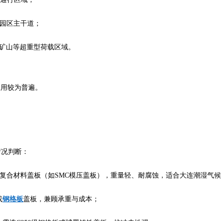
工业园区主干道；
跑道、矿山等超重型荷载区域。
应用较为普遍。
情况判断：
5级复合材料盖板（如SMC模压盖板），重量轻、耐腐蚀，适合大连潮湿气
或
钢格板
盖板，兼顾承重与成本；