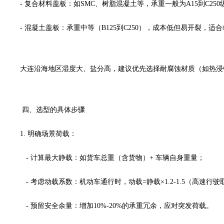
- 复合材料盖板：如SMC、树脂混凝土等，承重一般为A15到C
- 混凝土盖板：承重中等（B125到C250），成本低但易开裂，
大连沿海地区湿度大、盐分高，建议优先选择耐腐蚀材质（如热浸
四、选型的具体步骤
1. 明确场景荷载：
- 计算最大静载：如货车总重（含货物）+ 车辆自身重量；
- 考虑动载系数：机动车通行时，动载=静载×1.2-1.5（高速行
- 预留安全余量：增加10%-20%的承重冗余，应对突发荷载。