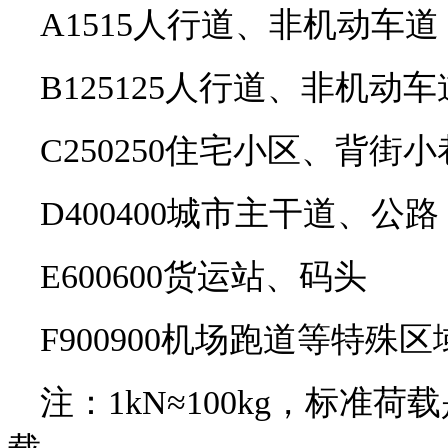
A15
15
人行道、非机动车道
B125
125
人行道、非机动车
C250
250
住宅小区、背街小
D400
400
城市主干道、公路
E600
600
货运站、码头
F900
900
机场跑道等特殊区
注：1kN≈100kg，标