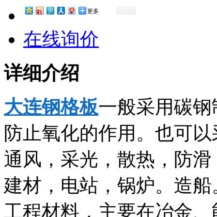
更多
在线询价
详细介绍
大连钢格板
一般采用碳钢
防止氧化的作用。也可以
通风，采光，散热，防滑
建材，电站，锅炉。造船
工程材料，主要在冶金、