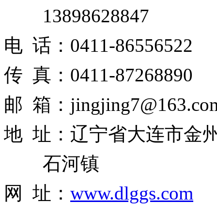
13898628847
电 话：0411-86556522
传 真：0411-87268890
邮 箱：jingjing7@163.co
地 址：辽宁省大连市金
石河镇
网 址：
www.dlggs.com