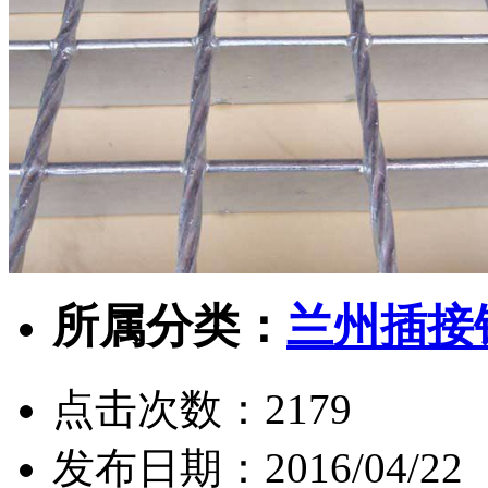
所属分类：
兰州插接
点击次数：
2179
发布日期：
2016/04/22