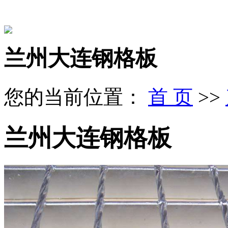
兰州大连钢格板
您的当前位置：
首 页
>>
兰州大连钢格板