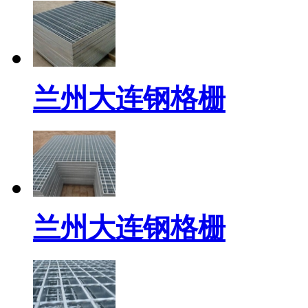
兰州大连钢格栅
兰州大连钢格栅