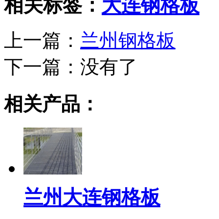
相关标签：
大连钢格板
上一篇：
兰州钢格板
下一篇：
没有了
相关产品：
兰州大连钢格板