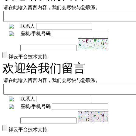
请在此输入留言内容，我们会尽快与您联系。
联系人
座机/手机号码
祥云平台技术支持
欢迎给我们留言
请在此输入留言内容，我们会尽快与您联系。
联系人
座机/手机号码
祥云平台技术支持