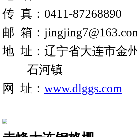
传 真：0411-87268890
邮 箱：jingjing7@163.co
地 址：辽宁省大连市金
石河镇
网 址：
www.dlggs.com