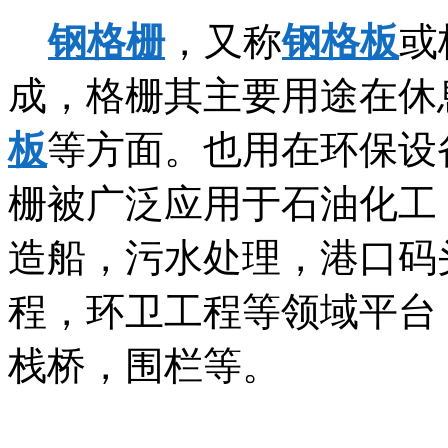
钢格栅
，又称
钢格板
或
成，格栅其主要用途在休
板
等方面。也用在环保设
栅被广泛应用于石油化工
造船，污水处理，港口码
程，环卫工程等领域平台
栈桥，围栏等。