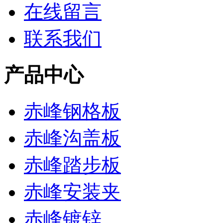
在线留言
联系我们
产品中心
赤峰钢格板
赤峰沟盖板
赤峰踏步板
赤峰安装夹
赤峰镀锌