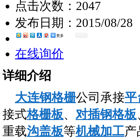
点击次数：
2047
发布日期：
2015/08/28
更多
在线询价
详细介绍
大连钢格栅
公司承接
平
接式
格栅板
、
对插钢格板
重载
沟盖板
等
机械加工
产