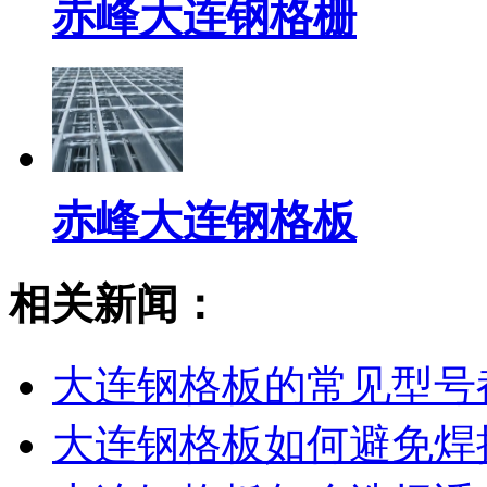
赤峰大连钢格栅
赤峰大连钢格板
相关新闻：
大连钢格板的常见型号
大连钢格板如何避免焊