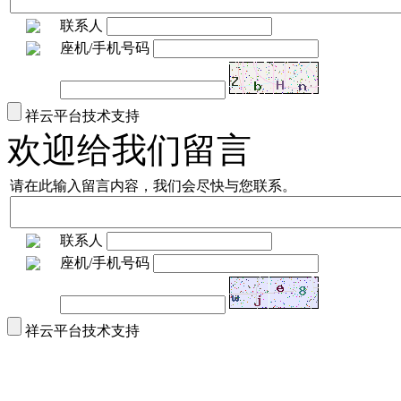
联系人
座机/手机号码
祥云平台技术支持
欢迎给我们留言
请在此输入留言内容，我们会尽快与您联系。
联系人
座机/手机号码
祥云平台技术支持