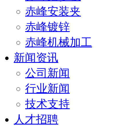
赤峰安装夹
赤峰镀锌
赤峰机械加工
新闻资讯
公司新闻
行业新闻
技术支持
人才招聘