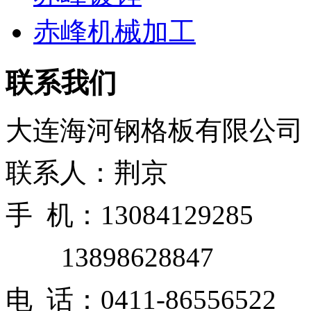
赤峰机械加工
联系我们
大连海河钢格板有限公司
联系人：荆京
手 机：13084129285
13898628847
电 话：0411-86556522