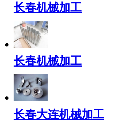
长春机械加工
长春机械加工
长春大连机械加工