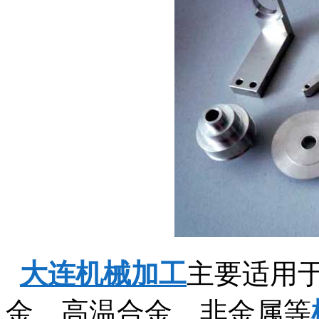
大连机械加工
主要适用
金、高温合金、非金属等