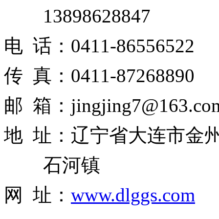
13898628847
电 话：0411-86556522
传 真：0411-87268890
邮 箱：jingjing7@163.co
地 址：辽宁省大连市金
石河镇
网 址：
www.dlggs.com