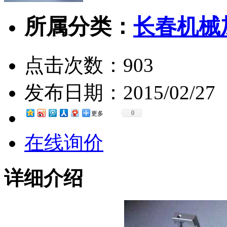
所属分类：
长春机械
点击次数：
903
发布日期：
2015/02/27
0
更多
在线询价
详细介绍