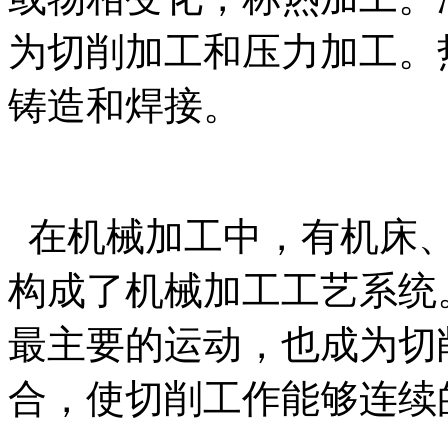
为切削加工和压力加工。
铸造和焊接。
在机械加工中，有机床、
构成了机械加工工艺系统
最主要的运动，也成为切
合，使切削工作能够连续