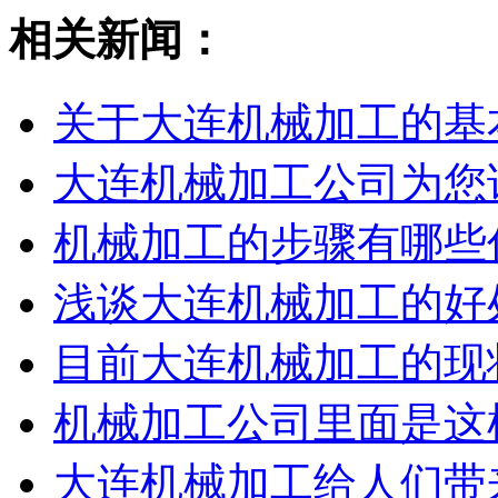
相关新闻：
关于大连机械加工的基
大连机械加工公司为您
机械加工的步骤有哪些
浅谈大连机械加工的好
目前大连机械加工的现
机械加工公司里面是这
大连机械加工给人们带