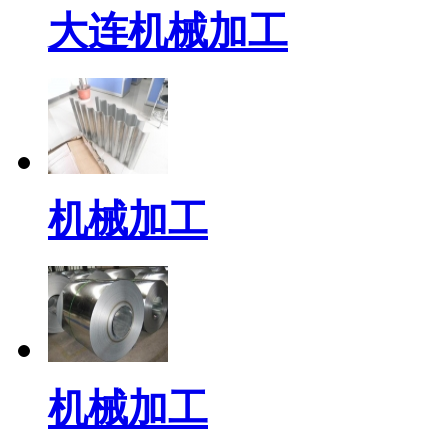
大连机械加工
机械加工
机械加工