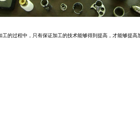
加工的过程中，只有保证加工的技术能够得到提高，才能够提高