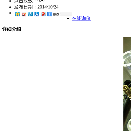
点击次数：
929
发布日期：
2014/10/24
更多
在线询价
详细介绍