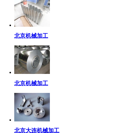
北京机械加工
北京机械加工
北京大连机械加工