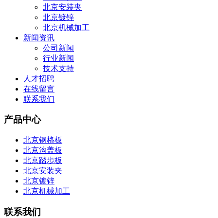
北京安装夹
北京镀锌
北京机械加工
新闻资讯
公司新闻
行业新闻
技术支持
人才招聘
在线留言
联系我们
产品中心
北京钢格板
北京沟盖板
北京踏步板
北京安装夹
北京镀锌
北京机械加工
联系我们