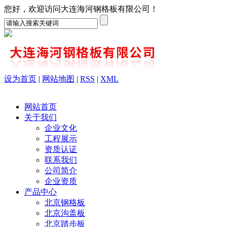
您好，欢迎访问大连海河钢格板有限公司！
设为首页
|
网站地图
|
RSS
|
XML
网站首页
关于我们
企业文化
工程展示
资质认证
联系我们
公司简介
企业资质
产品中心
北京钢格板
北京沟盖板
北京踏步板