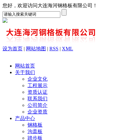
您好，欢迎访问大连海河钢格板有限公司！
设为首页
|
网站地图
|
RSS
|
XML
网站首页
关于我们
企业文化
工程展示
资质认证
联系我们
公司简介
企业资质
产品中心
钢格板
沟盖板
踏步板