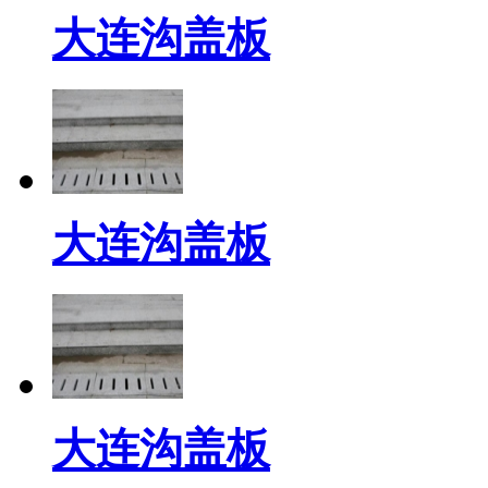
大连沟盖板
大连沟盖板
大连沟盖板