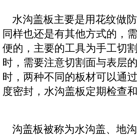
水沟盖板主要是用花纹做防
同样也还是有其他方式的，
便的，主要的工具为手工切
时，需要注意切割面与表层
时，两种不同的板材可以通
度密封，水沟盖板定期检查
沟盖板被称为水沟盖、地沟