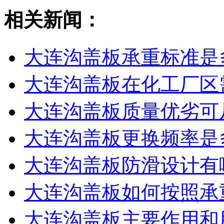
相关新闻：
大连沟盖板承重标准是
大连沟盖板在化工厂区
大连沟盖板质量优劣可
大连沟盖板更换频率是
大连沟盖板防滑设计有
大连沟盖板如何按照承
大连沟盖板主要作用和