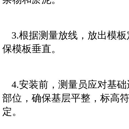
3.根据测量放线，放出模
保模板垂直。
4.安装前，测量员应对基
部位，确保基层平整，标高
定。