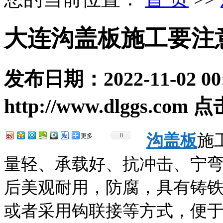
大连沟盖板施工要注
发布日期：
2022-11-02 00
http://www.dlggs.com
点
沟盖板
施
0
更多
量轻、承载好、抗冲击、宁
后美观耐用，防腐，具有铸
或者采用钩联接等方式，便