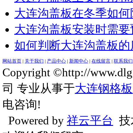
大连沟盖板在冬季如何
大连沟盖板安装时需要
如何判断大连沟盖板的
网站首页
|
关于我们
|
产品中心
|
新闻中心
|
在线留言
|
联系我们
Copyright ©http://w
司 专业从事于
大连钢格板
电咨询!
Powered by
祥云平台
技