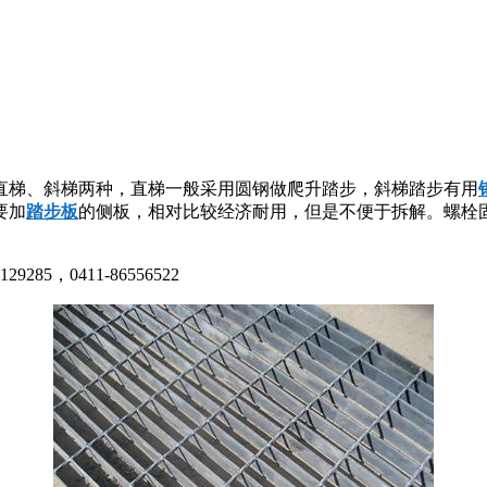
直梯、斜梯两种，直梯一般采用圆钢做爬升踏步，斜梯踏步有用
要加
踏步板
的侧板，相对比较经济耐用，但是不便于拆解。螺栓
，0411-86556522