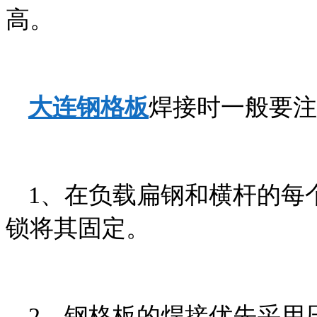
高。
大连钢格板
焊接时一般要注
1、在负载扁钢和横杆的每
锁将其固定。
2、钢格板的焊接优先采用