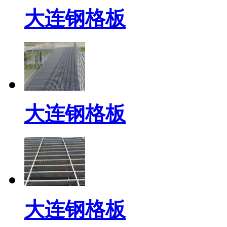
大连钢格板
大连钢格板
大连钢格板