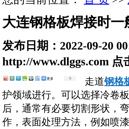
大连钢格板焊接时一
发布日期：
2022-09-20 00
http://www.dlggs.com
点
走道
钢格
0
更多
护领域进行。可以选择冷卷
后，通常有必要切割形状，
作，表面处理方法，例如喷