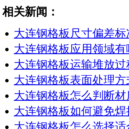
相关新闻：
大连钢格板尺寸偏差标
大连钢格板应用领域有
大连钢格板运输堆放过
大连钢格板表面处理方
大连钢格板怎么判断材
大连钢格板如何避免焊
大连钢格板怎么选择适