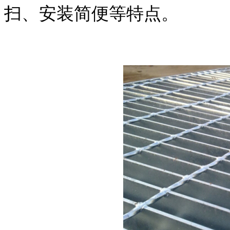
扫、安装简便等特点。