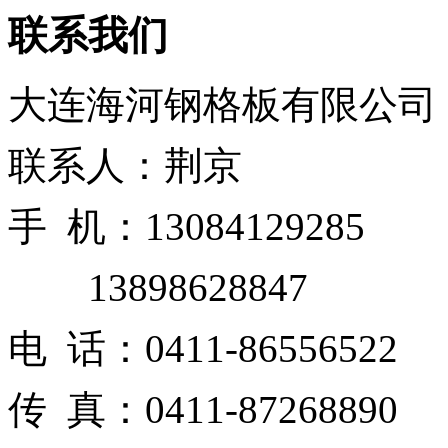
联系我们
大连海河钢格板有限公司
联系人：荆京
手 机：13084129285
13898628847
电 话：0411-86556522
传 真：0411-87268890