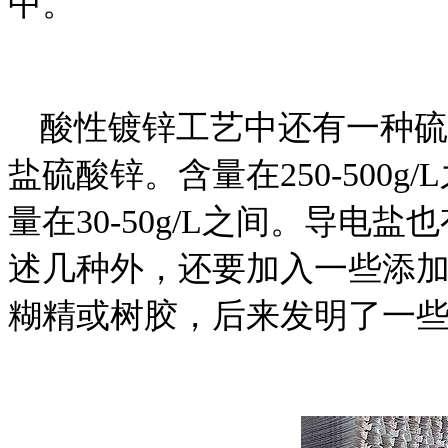
中。
酸性镀锌工艺中还有一种硫
盐硫酸锌。含量在250-500
量在30-50g/L之间。导
述几种外，还要加入一些添
糊精或树胶，后来发明了一