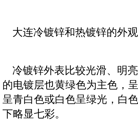
大连冷镀锌和热镀锌的外观
冷镀锌外表比较光滑、明亮
的电镀层也黄绿色为主色，
呈青白色或白色呈绿光，白
下略显七彩。