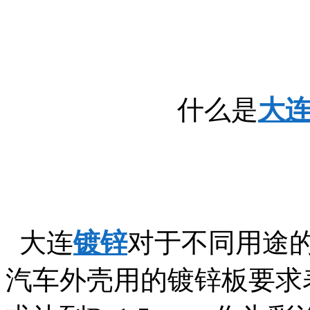
什么是
大
大连
镀锌
对于不同用途
汽车外壳用的镀锌板要求