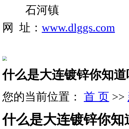
石河镇
网 址：
www.dlggs.com
什么是大连镀锌你知道
您的当前位置：
首 页
>>
什么是大连镀锌你知