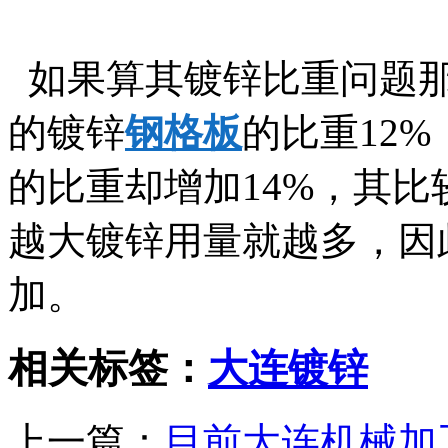
如果算其镀锌比重问题那么
的镀锌
钢格板
的比重12%
的比重却增加14%，其比
越大镀锌用量就越多，因
加。
相关标签：
大连镀锌
上一篇：
目前大连机械加