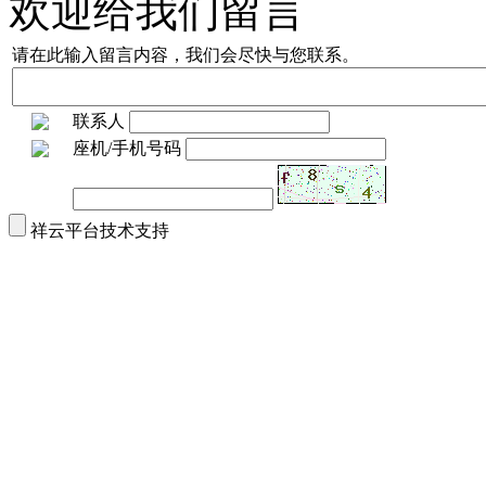
欢迎给我们留言
请在此输入留言内容，我们会尽快与您联系。
联系人
座机/手机号码
祥云平台技术支持