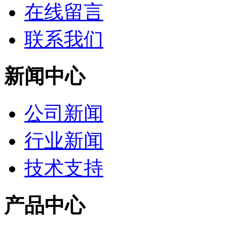
在线留言
联系我们
新闻中心
公司新闻
行业新闻
技术支持
产品中心