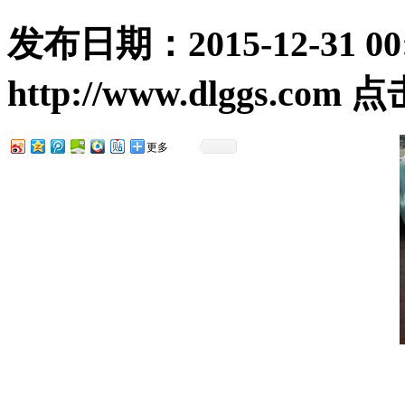
发布日期：
2015-12-31 00
http://www.dlggs.com
点
更多