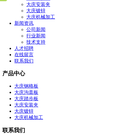
大庆安装夹
大庆镀锌
大庆机械加工
新闻资讯
公司新闻
行业新闻
技术支持
人才招聘
在线留言
联系我们
产品中心
大庆钢格板
大庆沟盖板
大庆踏步板
大庆安装夹
大庆镀锌
大庆机械加工
联系我们