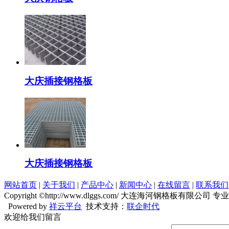
大庆插接钢格板
大庆插接钢格板
网站首页
|
关于我们
|
产品中心
|
新闻中心
|
在线留言
|
联系我们
Copyright ©http://www.dlggs.com/ 大连海河钢格板有限公司 
Powered by
祥云平台
技术支持：
联企时代
欢迎给我们留言