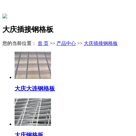
大庆插接钢格板
您的当前位置：
首 页
>>
产品中心
>>
大庆插接钢格板
大庆大连钢格板
大庆钢格板